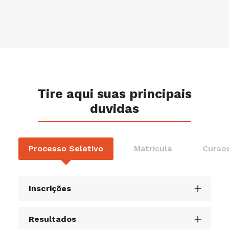
Tire aqui suas principais
duvidas
Processo Seletivo
Matrícula
Cursos
Inscrições
Resultados