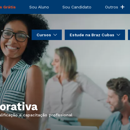
s Grátis
Sou Aluno
Sou Candidato
Outros
Cursos
Estude na Braz Cubas
orativa
ificação e capacitação profissional