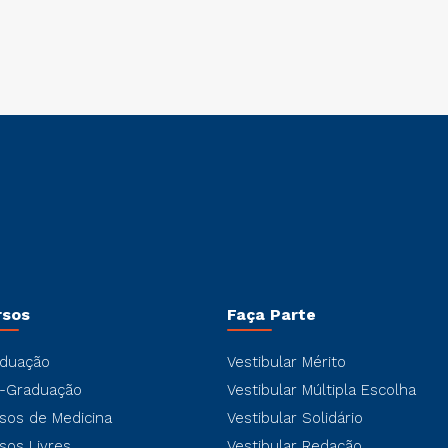
rsos
Faça Parte
duação
Vestibular Mérito
-Graduação
Vestibular Múltipla Escolha
sos de Medicina
Vestibular Solidário
sos Livres
Vestibular Redação