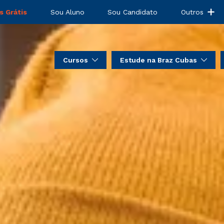
s Grátis
Sou Aluno
Sou Candidato
Outros
Cursos
Estude na Braz Cubas