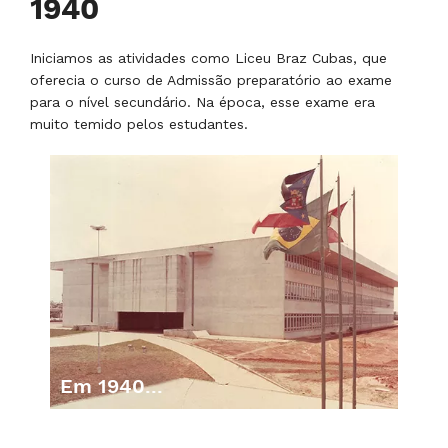
1965
Até este ano, eram oferecidos o que se conhecia na
época como pré-primário, primário, admissão ao ginásio
e comércio, ginasial, comercial básico, técnico de
contabilidade, normal e aperfeiçoamento. Mais e mais
alunos a escola conquista, tanto que é constituída a
Sociedade Civil de Educação Braz Cubas para atender
administrativamente aos novos tempos. Nasce a
Faculdade de Direito, com o primeiro curso superior
autorizado na região.
1965