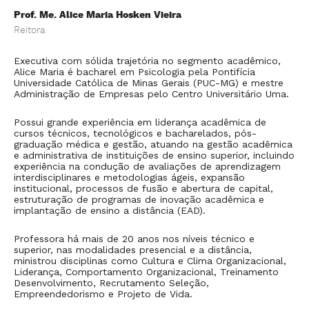
es
Prof. Me. Alice Maria Hosken Vieira
im
Reitora
Pr
Executiva com sólida trajetória no segmento acadêmico,
su
Alice Maria é bacharel em Psicologia pela Pontifícia
l,
mi
Universidade Católica de Minas Gerais (PUC-MG) e mestre
Li
Administração de Empresas pelo Centro Universitário Uma.
De
Em
Possui grande experiência em liderança acadêmica de
cursos técnicos, tecnológicos e bacharelados, pós-
graduação médica e gestão, atuando na gestão acadêmica
e administrativa de instituições de ensino superior, incluindo
experiência na condução de avaliações de aprendizagem
interdisciplinares e metodologias ágeis, expansão
institucional, processos de fusão e abertura de capital,
estruturação de programas de inovação acadêmica e
implantação de ensino a distância (EAD).
Professora há mais de 20 anos nos níveis técnico e
superior, nas modalidades presencial e a distância,
ministrou disciplinas como Cultura e Clima Organizacional,
Liderança, Comportamento Organizacional, Treinamento
Desenvolvimento, Recrutamento Seleção,
Empreendedorismo e Projeto de Vida.