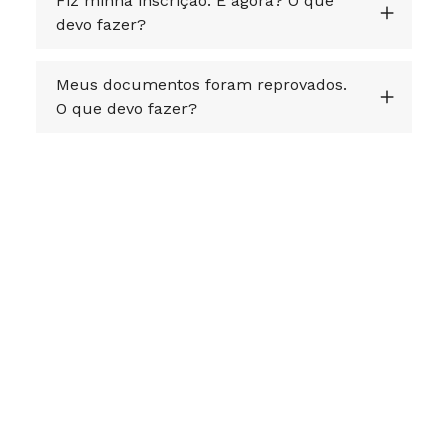
Fiz minha inscrição. E agora? O que
devo fazer?
Meus documentos foram reprovados.
O que devo fazer?
Acesse Editais e Regulamentos
Confira todos os editais e regulamentos no
espaço do candidato.
Explorar