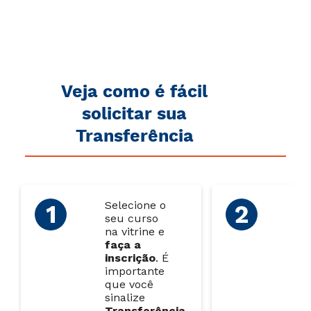
Veja como é fácil
solicitar sua
Transferência
Selecione o
Ao
seu curso
ins
na vitrine e
en
faça a
do
inscrição
.
É
pa
importante
lin
que você
sinalize
Transferência