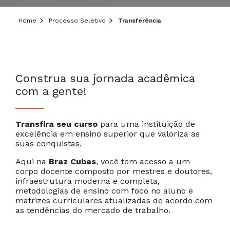
Deixe aqui o seu contato que um de nossos
consultores irá te ajudar!
Home
Processo Seletivo
Transferência
Informe seus dados:
Construa sua jornada acadêmica
com a gente!
Transfira seu curso
para uma instituição de
excelência em ensino superior que valoriza as
suas conquistas.
Cancelar
Próximo
Aqui na
Braz Cubas
, você tem acesso a um
corpo docente composto por mestres e doutores,
infraestrutura moderna e completa,
metodologias de ensino com foco no aluno e
matrizes curriculares atualizadas de acordo com
as tendências do mercado de trabalho.