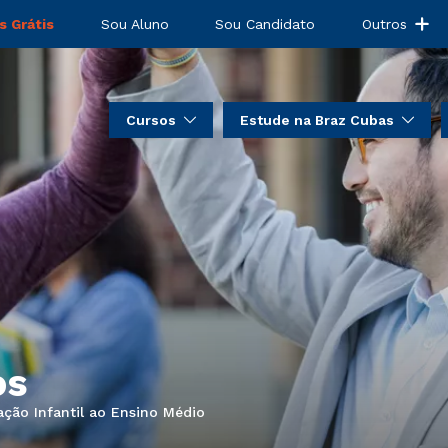
s Grátis
Sou Aluno
Sou Candidato
Outros
Cursos
Estude na Braz Cubas
os
ação Infantil ao Ensino Médio