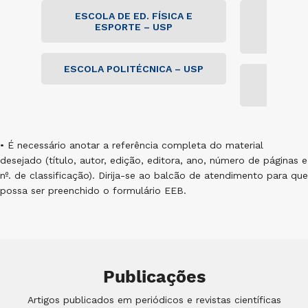
ESCOLA DE ED. FÍSICA E
FACULDA
ESPORTE – USP
LETR
HU
ESCOLA POLITÉCNICA – USP
FACULDA
• É necessário anotar a referência completa do material
desejado (título, autor, edição, editora, ano, número de páginas e
nº. de classificação). Dirija-se ao balcão de atendimento para que
possa ser preenchido o formulário EEB.
Publicações
Artigos publicados em periódicos e revistas científicas