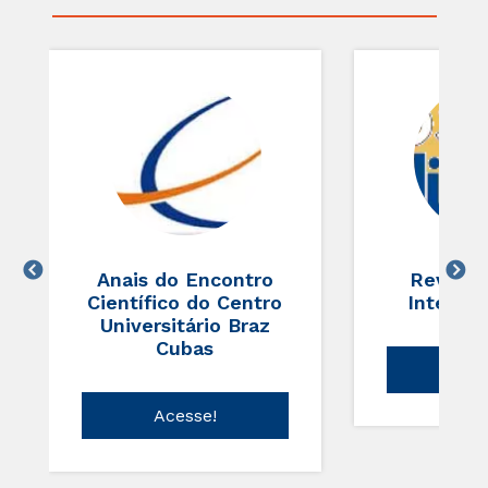
Anais do Encontro
Revista
Científico do Centro
Interdis
Universitário Braz
Cubas
Ace
Acesse!