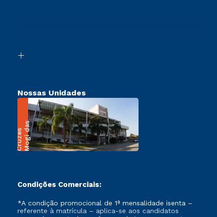
Cursos Profissionalizantes
Sou Ex-Aluno
Ingresso via Enem
Canais de Atendimento
Retorne ao Curso
Acessibilidade
Segunda Graduação
Biblioteca
Transferência
Nossas Unidades
M
o
g
i
a
s
C
r
u
z
e
d
s
Condições Comerciais:
*A condição promocional de 1ª mensalidade isenta –
referente à matrícula – aplica-se aos candidatos