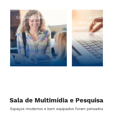
o Bibliográfica
Levantamento
No
Bibliográfico Autorizado
ios e parcerias
Orientação para
ras bibliotecas.
levantamento
no
bibliográfico
automatizado
Sala de Multimídia e Pesquisa
Espaços modernos e bem equipados foram pensados