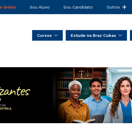
s Grátis
Sou Aluno
Sou Candidato
Outros
Cursos
Estude na Braz Cubas