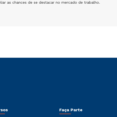
pliar as chances de se destacar no mercado de trabalho.
rsos
Faça Parte