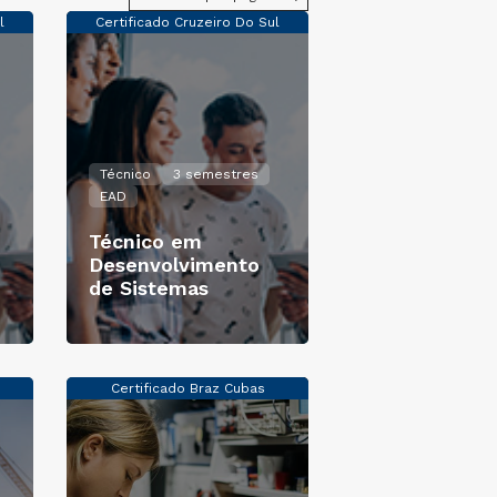
l
Certificado Cruzeiro Do Sul
Técnico
3 semestres
EAD
Técnico em
Desenvolvimento
de Sistemas
Certificado Braz Cubas