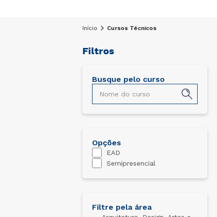
Início
Cursos Técnicos
Filtros
Busque pelo curso
Técnico em Administração
Técnico
EAD
2 semestres
Opções
EAD
Conheça o curso
Semipresencial
Filtre pela área