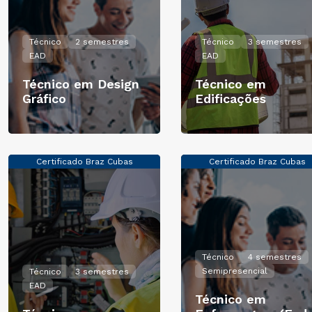
Técnico
2 semestres
Técnico
3 semestres
EAD
EAD
Técnico em Design
Técnico em
Gráfico
Edificações
Certificado Braz Cubas
Certificado Braz Cubas
Técnico
4 semestres
Semipresencial
Técnico
3 semestres
EAD
Técnico em