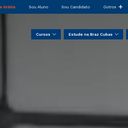
s Grátis
Sou Aluno
Sou Candidato
Outros
Cursos
Estude na Braz Cubas