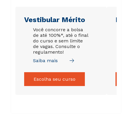
Vestibular Mérito
Ene
Você concorre a bolsa
Su
de até 100%*, até o final
gar
do curso e sem limite
est
de vagas. Consulte o
de 
regulamento!
tod
Saiba mais
Sai
Escolha seu curso
Es