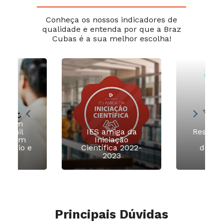
Conheça os nossos indicadores de
qualidade e entenda por que a Braz
Cubas é a sua melhor escolha!
ia com
 2 mil
IES amiga da
Respons
as com
Iniciação
So
estágio e
Científica 2022-
das I
egos
2023
2
Principais Dúvidas