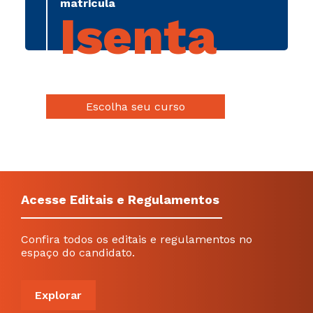
matricula
Isenta
Escolha seu curso
Acesse Editais e Regulamentos
Confira todos os editais e regulamentos no
espaço do candidato.
Explorar