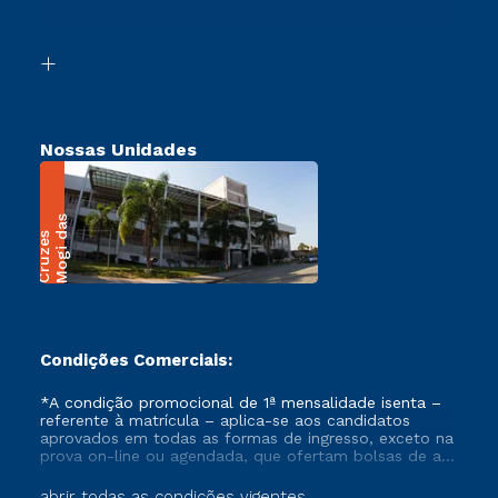
Acessibilidade
Segunda Graduação
Biblioteca
Transferência
Nossas Unidades
M
o
g
i
a
s
C
r
u
z
e
d
s
Condições Comerciais:
*A condição promocional de 1ª mensalidade isenta –
referente à matrícula – aplica-se aos candidatos
aprovados em todas as formas de ingresso, exceto na
prova on-line ou agendada, que ofertam bolsas de até
50% de desconto, ambos ingressantes no semestre
vigente, que ainda não tenham efetivado e/ou não
abrir todas as condições vigentes