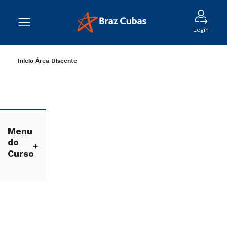
Login
Início
Área Discente
Menu
do
Curso