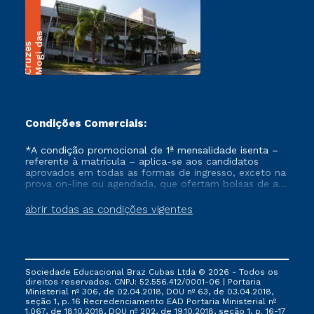
M
o
g
i
a
s
C
r
u
z
e
d
s
Condições Comerciais:
*A condição promocional de 1ª mensalidade isenta –
referente à matrícula – aplica-se aos candidatos
aprovados em todas as formas de ingresso, exceto na
prova on-line ou agendada, que ofertam bolsas de até
50% de desconto, ambos ingressantes no semestre
vigente, que ainda não tenham efetivado e/ou não
abrir todas as condições vigentes
tenham cancelado ou trancado sua matrícula em uma
das Instituições da Cruzeiro do Sul Educacional, no
período de um ano. Tais condições não se aplicam
aos cursos de Medicina, e também para matriculados
via FIES, Prouni e outros programas governamentais, e
Sociedade Educacional Braz Cubas Ltda © 2026 - Todos os
não se acumula com nenhuma outra campanha
direitos reservados. CNPJ: 52.556.412/0001-06 | Portaria
ofertada pela Instituição.
Ministerial nº 306, de 02.04.2018, DOU nº 63, de 03.04.2018,
seção 1, p. 16 Recredenciamento EAD Portaria Ministerial nº
1.067, de 18.10.2018, DOU nº 202, de 19.10.2018, seção 1, p. 16-17