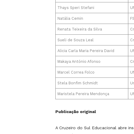
Thays Speri Stefani
U
Natália Cemin
F
Renata Teixeira da Silva
Cr
Sueli de Souza Leal
Cr
Alicia Carla Maria Pereira David
U
Makaya António Afonso
Cr
Marcel Correa Folco
U
Stela Bonfim Schmidt
U
Maristela Pereira Mendonça
U
Publicação original
A Cruzeiro do Sul Educacional abre in