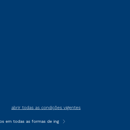
abrir todas as condições vigentes
em todas as formas de ingresso, exceto na prova on-line ou age
**Semipresencial é um formato do E