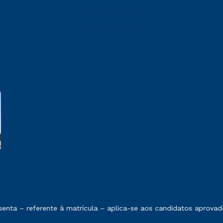
 exposto no contrato de prestação de serviços.
a – referente à matrícula – aplica-se aos candidatos aprovados 