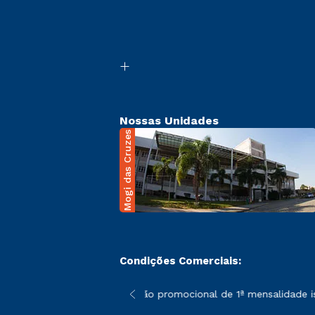
Nossas Unidades
Mogi das Cruzes
Condições Comerciais:
 poderão sofrer alterações nos períodos de rematrícula conforme
*A condição promocional de 1ª mensalidade isent