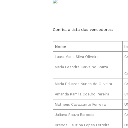
Confira a lista dos vencedores:
Nome
I
Luara Maria Silva Oliveira
Cr
Maria Leandra Carvalho Souza
Cr
Maria Eduarda Nunes de Oliveira
Cr
Amanda Kamila Coelho Pereira
Cr
Matheus Cavalcante Ferreira
U
Juliana Souza Barbosa
Cr
Brenda Flauzina Lopes Ferreira
U