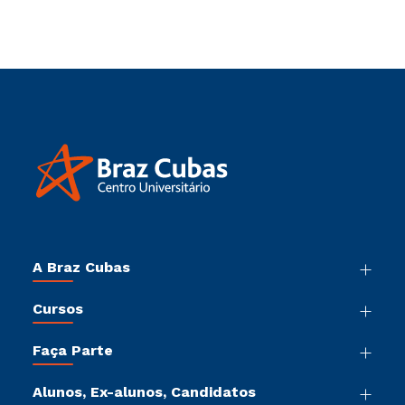
A Braz Cubas
Nossa História
Cursos
Sala de Imprensa
Graduação
Trabalhe Conosco
Faça Parte
Pós-Graduação
Sou Colaborador
Vestibular Mérito
Cursos de Medicina
Tour Presencial
Alunos, Ex-alunos, Candidatos
Vestibular Múltipla Escolha