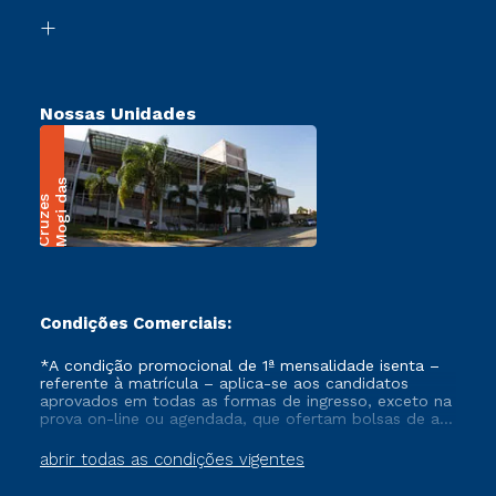
Biblioteca
Transferência
Nossas Unidades
M
o
g
i
a
s
C
r
u
z
e
d
s
Condições Comerciais:
*A condição promocional de 1ª mensalidade isenta –
referente à matrícula – aplica-se aos candidatos
aprovados em todas as formas de ingresso, exceto na
prova on-line ou agendada, que ofertam bolsas de até
50% de desconto, ambos ingressantes no semestre
vigente, que ainda não tenham efetivado e/ou não
abrir todas as condições vigentes
tenham cancelado ou trancado sua matrícula em uma
das Instituições da Cruzeiro do Sul Educacional, no