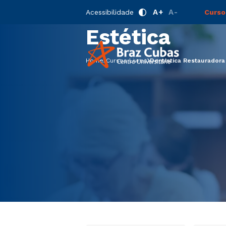
Dentística R
A+
A-
Acessibilidade
Curso
Estética
Home
Cursos Livres
Dentística Restauradora