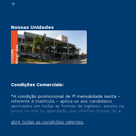
Transferência
Nossas Unidades
M
o
g
i
a
s
C
r
u
z
e
d
s
Condições Comerciais:
*A condição promocional de 1ª mensalidade isenta –
referente à matrícula – aplica-se aos candidatos
aprovados em todas as formas de ingresso, exceto na
prova on-line ou agendada, que ofertam bolsas de até
50% de desconto, ambos ingressantes no semestre
vigente, que ainda não tenham efetivado e/ou não
abrir todas as condições vigentes
tenham cancelado ou trancado sua matrícula em uma
das Instituições da Cruzeiro do Sul Educacional, no
período de um ano. Tais condições não se aplicam