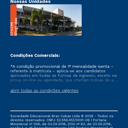
Nossas Unidades
M
o
g
i
a
s
C
r
u
z
e
d
s
Condições Comerciais:
*A condição promocional de 1ª mensalidade isenta –
referente à matrícula – aplica-se aos candidatos
aprovados em todas as formas de ingresso, exceto na
prova on-line ou agendada, que ofertam bolsas de até
50% de desconto, ambos ingressantes no semestre
vigente, que ainda não tenham efetivado e/ou não
abrir todas as condições vigentes
tenham cancelado ou trancado sua matrícula em uma
das Instituições da Cruzeiro do Sul Educacional, no
período de um ano. Tais condições não se aplicam
aos cursos de Medicina, e também para matriculados
via FIES, Prouni e outros programas governamentais, e
Sociedade Educacional Braz Cubas Ltda © 2026 - Todos os
não se acumula com nenhuma outra campanha
direitos reservados. CNPJ: 52.556.412/0001-06 | Portaria
ofertada pela Instituição.
Ministerial nº 306, de 02.04.2018, DOU nº 63, de 03.04.2018,