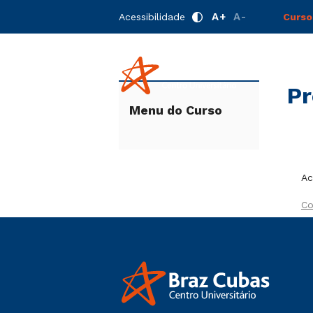
A+
A-
Acessibilidade
Curso
Início
Produção Intelectual
Pr
Menu do Curso
Ac
Co