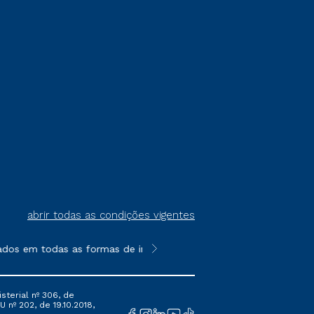
abrir todas as condições vigentes
ados em todas as formas de ingresso, exceto na prova on-line ou
**Semipresencial é um formato do E
sterial nº 306, de
 nº 202, de 19.10.2018,