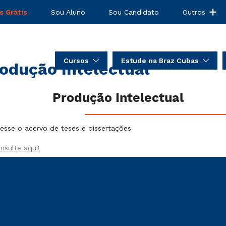
s Grátis
Sou Aluno
Sou Candidato
Outros
Cursos
Estude na Braz Cubas
odução Intelectual
Produção Intelectual
esse o acervo de teses e dissertações
nsulte aqui!