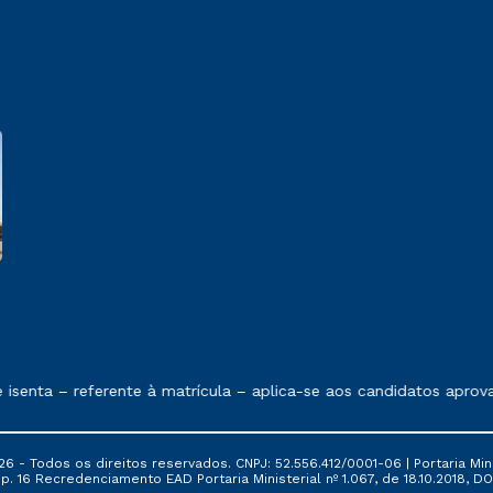
 exposto no contrato de prestação de serviços.
senta – referente à matrícula – aplica-se aos candidatos aprov
- Todos os direitos reservados. CNPJ: 52.556.412/0001-06 | Portaria Mini
p. 16 Recredenciamento EAD Portaria Ministerial nº 1.067, de 18.10.2018, DOU