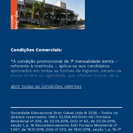
M
o
g
i
a
s
C
r
u
z
e
d
s
Condições Comerciais:
*A condição promocional de 1ª mensalidade isenta –
referente à matrícula – aplica-se aos candidatos
aprovados em todas as formas de ingresso, exceto na
prova on-line ou agendada, que ofertam bolsas de até
50% de desconto, ambos ingressantes no semestre
vigente, que ainda não tenham efetivado e/ou não
abrir todas as condições vigentes
tenham cancelado ou trancado sua matrícula em uma
das Instituições da Cruzeiro do Sul Educacional, no
período de um ano. Tais condições não se aplicam
aos cursos de Medicina, e também para matriculados
via FIES, Prouni e outros programas governamentais, e
Sociedade Educacional Braz Cubas Ltda © 2026 - Todos os
não se acumula com nenhuma outra campanha
direitos reservados. CNPJ: 52.556.412/0001-06 | Portaria
ofertada pela Instituição.
Ministerial nº 306, de 02.04.2018, DOU nº 63, de 03.04.2018,
seção 1, p. 16 Recredenciamento EAD Portaria Ministerial nº
1.067, de 18.10.2018, DOU nº 202, de 19.10.2018, seção 1, p. 16-17