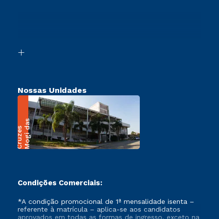
Cursos Profissionalizantes
Sou Ex-Aluno
Ingresso via Enem
Canais de Atendimento
Retorne ao Curso
Acessibilidade
Segunda Graduação
Biblioteca
Transferência
Nossas Unidades
M
o
g
i
a
s
C
r
u
z
e
d
s
Condições Comerciais:
*A condição promocional de 1ª mensalidade isenta –
referente à matrícula – aplica-se aos candidatos
aprovados em todas as formas de ingresso, exceto na