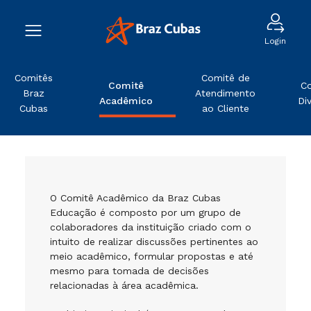
Login
Comitês
Comitê de
Comitê
C
Braz
Atendimento
Acadêmico
Di
Cubas
ao Cliente
O Comitê Acadêmico da
Braz Cubas
Educação
é composto por um grupo de
colaboradores da instituição criado com o
intuito de realizar discussões pertinentes ao
meio acadêmico, formular propostas e até
mesmo para tomada de decisões
relacionadas à área acadêmica.