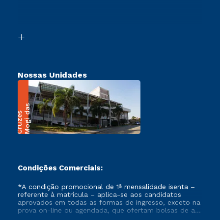
Canais de Atendimento
Retorne ao Curso
Acessibilidade
Segunda Graduação
Biblioteca
Transferência
Nossas Unidades
M
o
g
i
a
s
C
r
u
z
e
d
s
Condições Comerciais:
*A condição promocional de 1ª mensalidade isenta –
referente à matrícula – aplica-se aos candidatos
aprovados em todas as formas de ingresso, exceto na
prova on-line ou agendada, que ofertam bolsas de até
50% de desconto, ambos ingressantes no semestre